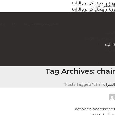
رؤية واضحة ، كل يوم الراحة
التخطي إلى
رؤية واضحة ، كل يوم الراحة
تخطي إلى المحتوى الأساسي
المنزل
متجر
عنا
الاتصال بنا
EN
AR
البحث
Login / Register
0
البند
0,00
د.إ
القائمة
0
البند
0,00
د.إ
Tag Archives: chair
المنزل
Posts Tagged "chair"
Temp User
0
Wooden accessories