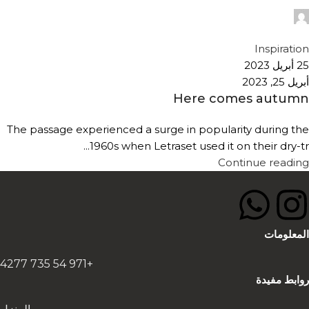
Temp User
0
Inspiration
25 أبريل 2023
أبريل 25, 2023
Here comes autumn
The passage experienced a surge in popularity during the
1960s when Letraset used it on their dry-tr...
Continue reading
المعلومات
+971 54 735 4277
روابط مفيدة